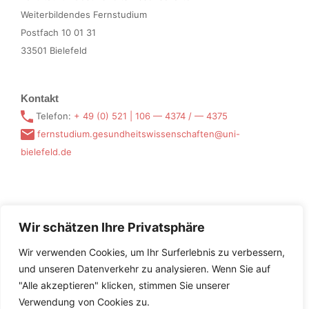
Weit­er­bilden­des Fernstudium
Post­fach 10 01 31
33501 Bielefeld
Kontakt
Tele­fon:
+ 49 (0) 521 | 106 — 4374 / — 4375
fernstudium.gesundheitswissenschaften@uni-
bielefeld.de
Jetzt zum Newsletter anmelden:
Wir schätzen Ihre Privatsphäre
E-Mail-Adresse
Wir verwenden Cookies, um Ihr Surferlebnis zu verbessern,
und unseren Datenverkehr zu analysieren. Wenn Sie auf
*Hiermit bestätige ich, dass ich die Datenschutzerklärung
"Alle akzeptieren" klicken, stimmen Sie unserer
gelesen und akzeptiert habe.
Verwendung von Cookies zu.
*Pflicht­felder