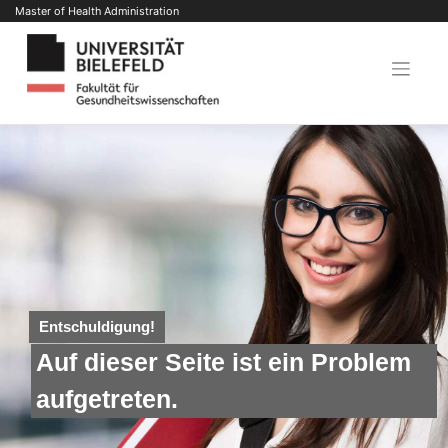
Skip
Master of Health Administration
to
content
Entschuldigung!
Auf dieser Seite ist ein Prob­lem
aufgetreten.